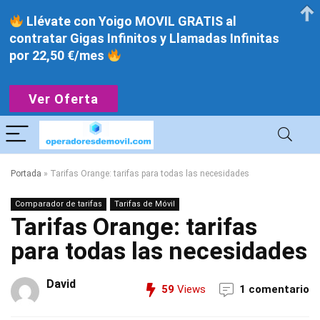
Llévate con Yoigo MOVIL GRATIS al
contratar Gigas Infinitos y Llamadas Infinitas
por 22,50 €/mes
Ver Oferta
Portada
»
Tarifas Orange: tarifas para todas las necesidades
Comparador de tarifas
Tarifas de Móvil
Tarifas Orange: tarifas
para todas las necesidades
David
59
Views
1 comentario