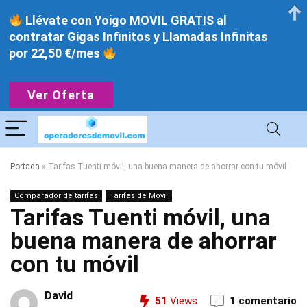
Llévate con Yoigo MOVIL GRATIS al
contratar Gigas Infinitos y Llamadas Infinitas
por 22,50 €/mes
Ver Oferta
Portada
»
Tarifas Tuenti móvil, una buena manera de ahorrar con tu móvil
Comparador de tarifas
Tarifas de Móvil
Tarifas Tuenti móvil, una
buena manera de ahorrar
con tu móvil
David
51
Views
1 comentario