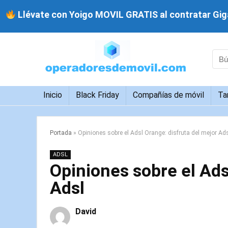
Llévate con Yoigo MOVIL GRATIS al contratar Giga
Inicio
Black Friday
Compañías de móvil
Ta
Portada
»
Opiniones sobre el Adsl Orange: disfruta del mejor Ad
ADSL
Opiniones sobre el Ads
Adsl
David