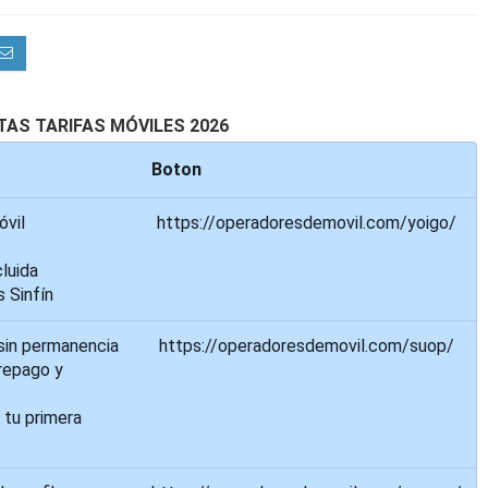
AS TARIFAS MÓVILES 2026
Boton
óvil
https://operadoresdemovil.com/yoigo/
luida
s Sinfín
sin permanencia
https://operadoresdemovil.com/suop/
repago y
 tu primera