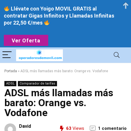
Llévate con Yoigo MOVIL GRATIS al
contratar Gigas Infinitos y Llamadas Infinitas
por 22,50 €/mes
Ver Oferta
Portada
»
ADSL más llamadas más barato: Orange vs. Vodafone
ADSL
Comparador de tarifas
ADSL más llamadas más
barato: Orange vs.
Vodafone
David
63
Views
1 comentario