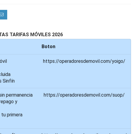
AS TARIFAS MÓVILES 2026
Boton
óvil
https://operadoresdemovil.com/yoigo/
luida
s Sinfín
sin permanencia
https://operadoresdemovil.com/suop/
repago y
 tu primera