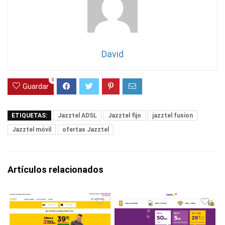
David
0
Guardar
ETIQUETAS:
Jazztel ADSL
Jazztel fijo
jazztel fusion
Jazztel móvil
ofertas Jazztel
Artículos relacionados