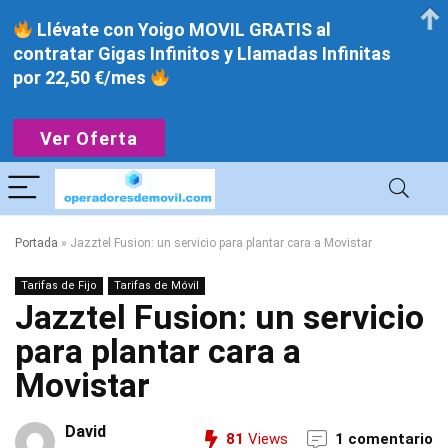
Llévate con Yoigo MOVIL GRATIS al
contratar Gigas Infinitos y Llamadas Infinitas
por 22,50 €/mes
Ver Oferta
Portada
»
Jazztel Fusion: un servicio para plantar cara a Movistar
Tarifas de Fijo
Tarifas de Móvil
Jazztel Fusion: un servicio
para plantar cara a
Movistar
David
81
Views
1 comentario