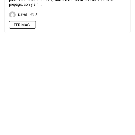
promociones interesantes, tanto en tarifas de contrato como de
prepago, con y sin ...
David
3
LEER MÁS +