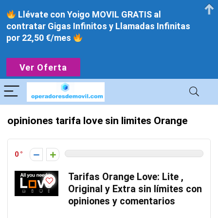
Llévate con Yoigo MOVIL GRATIS al
contratar Gigas Infinitos y Llamadas Infinitas
por 22,50 €/mes
Ver Oferta
opiniones tarifa love sin limites Orange
0
Tarifas Orange Love: Lite ,
Original y Extra sin límites con
opiniones y comentarios