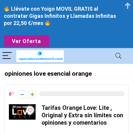
Llévate con Yoigo MOVIL GRATIS al
contratar Gigas Infinitos y Llamadas Infinitas
por 22,50 €/mes
Ver Oferta
opiniones love esencial orange
0
Tarifas Orange Love: Lite ,
Original y Extra sin límites con
opiniones y comentarios