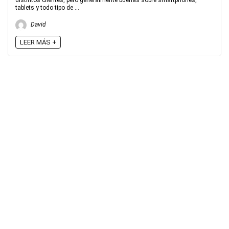
distintos clientes, pero generalmente buenas sobre smartphones,
tablets y todo tipo de ...
David
LEER MÁS +