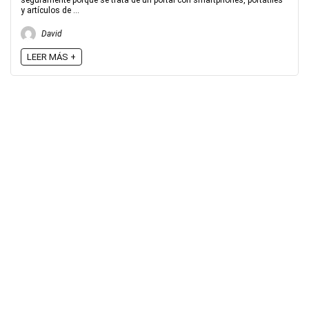
seguramente porque se trata de un portal con smartphones, portátiles
y artículos de ...
David
LEER MÁS +