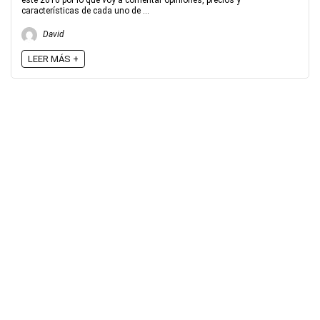
este 2016 por lo que voy a comentar opiniones, precios y
características de cada uno de ...
David
LEER MÁS +