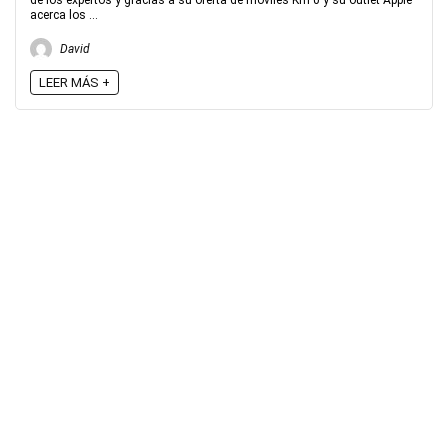
de los expertos y gracias a su oferta de móviles Km 0 y su outlet Apple
acerca los ...
David
LEER MÁS +