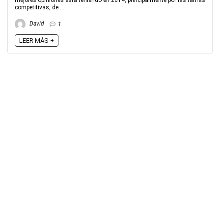
mejores opiniones está teniendo en 2014, principalmente por las tarifas
competitivas, de ...
David
1
LEER MÁS +