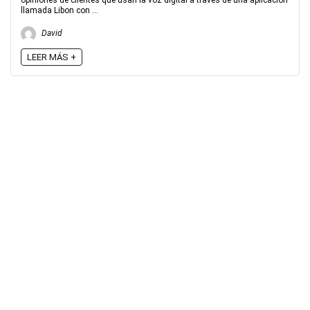
opiniones de clientes que usan la voz digital a través de una aplicación
llamada Libon con ...
David
LEER MÁS +