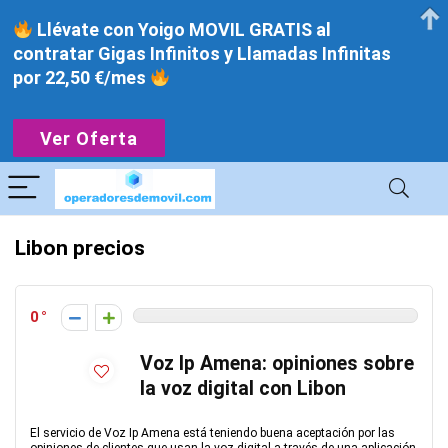
Llévate con Yoigo MOVIL GRATIS al
contratar Gigas Infinitos y Llamadas Infinitas
por 22,50 €/mes
Ver Oferta
Libon precios
0
Voz Ip Amena: opiniones sobre
la voz digital con Libon
El servicio de Voz Ip Amena está teniendo buena aceptación por las