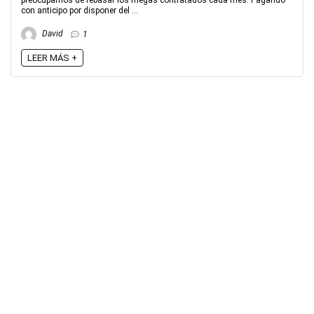
preocuparnos de rebasar los megas contratados cada mes. Pagando
con anticipo por disponer del ...
David
1
LEER MÁS +