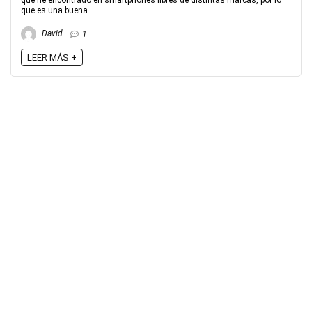
que he encontrado en smartphones libres de distintas marcas, por lo
que es una buena ...
David
1
LEER MÁS +