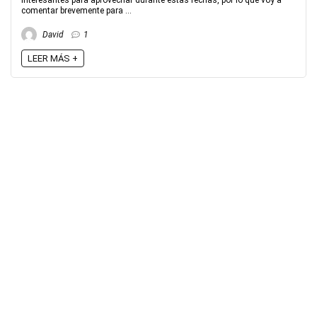
interesantes para aprovechar durante estas fechas, por lo que voy a
comentar brevemente para ...
David
1
LEER MÁS +