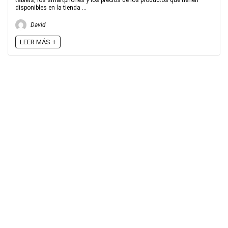
tablets, los smartphones y los precios de los productos que tienen
disponibles en la tienda ...
David
LEER MÁS +