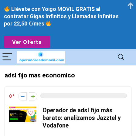
Llévate con Yoigo MOVIL GRATIS al
contratar Gigas Infinitos y Llamadas Infinitas
por 22,50 €/mes
Ver Oferta
adsl fijo mas economico
0
Operador de adsl fijo más
barato: analizamos Jazztel y
Vodafone