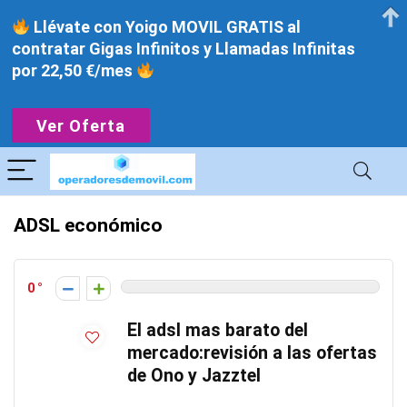
Llévate con Yoigo MOVIL GRATIS al
contratar Gigas Infinitos y Llamadas Infinitas
por 22,50 €/mes
Ver Oferta
ADSL económico
0
El adsl mas barato del
mercado:revisión a las ofertas
de Ono y Jazztel